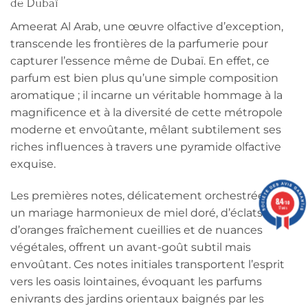
de Dubaï
Ameerat Al Arab, une œuvre olfactive d’exception,
transcende les frontières de la parfumerie pour
capturer l’essence même de Dubaï. En effet, ce
parfum est bien plus qu’une simple composition
aromatique ; il incarne un véritable hommage à la
magnificence et à la diversité de cette métropole
moderne et envoûtante, mêlant subtilement ses
riches influences à travers une pyramide olfactive
exquise.
Les premières notes, délicatement orchestrées par
8.4
/10
17 avis
un mariage harmonieux de miel doré, d’éclats
d’oranges fraîchement cueillies et de nuances
végétales, offrent un avant-goût subtil mais
envoûtant. Ces notes initiales transportent l’esprit
vers les oasis lointaines, évoquant les parfums
enivrants des jardins orientaux baignés par les