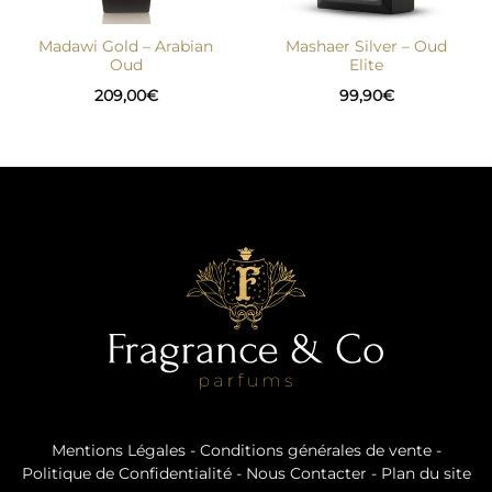
Madawi Gold – Arabian
Mashaer Silver – Oud
Oud
Elite
209,00
€
99,90
€
Mentions Légales
-
Conditions générales de vente
-
Politique de Confidentialité
-
Nous Contacter
-
Plan du site