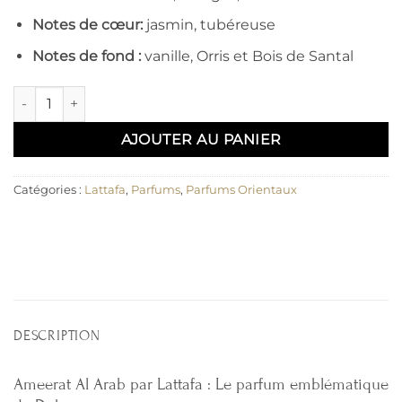
Notes de
cœur
:
jasmin, tubéreuse
Notes de fond :
vanille, Orris et Bois de Santal
quantité de Ameerat Al Arab – Lattafa
AJOUTER AU PANIER
Catégories :
Lattafa
,
Parfums
,
Parfums Orientaux
DESCRIPTION
Ameerat Al Arab par Lattafa : Le parfum emblématique