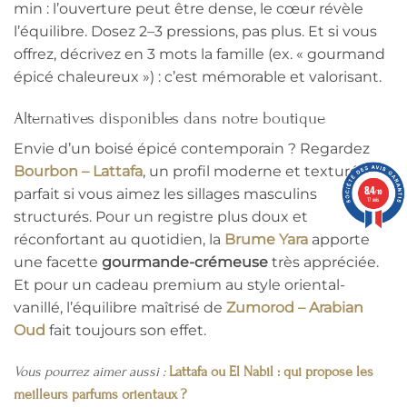
min : l’ouverture peut être dense, le cœur révèle
l’équilibre. Dosez 2–3 pressions, pas plus. Et si vous
offrez, décrivez en 3 mots la famille (ex. « gourmand
épicé chaleureux ») : c’est mémorable et valorisant.
Alternatives disponibles dans notre boutique
Envie d’un boisé épicé contemporain ? Regardez
Bourbon – Lattafa
, un profil moderne et texturé,
8.4
parfait si vous aimez les sillages masculins
/10
17 avis
structurés. Pour un registre plus doux et
réconfortant au quotidien, la
Brume Yara
apporte
une facette
gourmande-crémeuse
très appréciée.
Et pour un cadeau premium au style oriental-
vanillé, l’équilibre maîtrisé de
Zumorod – Arabian
Oud
fait toujours son effet.
Vous pourrez aimer aussi :
Lattafa ou El Nabil : qui propose les
meilleurs parfums orientaux ?