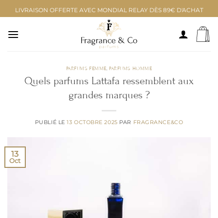
Aller
LIVRAISON OFFERTE AVEC MONDIAL RELAY DÈS 89€ D'ACHAT
au
contenu
PARFUMS FEMME
,
PARFUMS HOMME
Quels parfums Lattafa ressemblent aux
grandes marques ?
PUBLIÉ LE
13 OCTOBRE 2025
PAR
FRAGRANCE&CO
13
Oct